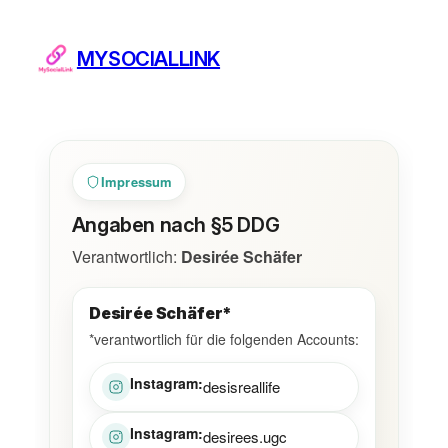
Zum
Inhalt
MYSOCIALLINK
springen
Impressum
Angaben nach §5 DDG
Verantwortlich:
Desirée Schäfer
Desirée Schäfer*
*verantwortlich für die folgenden Accounts:
Instagram:
desisreallife
Instagram:
desirees.ugc